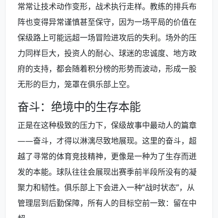
常常让技术动作变形，战术执行走样。教练的排兵布
阵也变得异常谨慎甚至保守，因为一场平局的价值在
保级路上可能远超一场冒险进攻后的失利。场外的压
力同样巨大，投资人的耐心、球迷的忠诚度、地方政
府的支持，都会随着积分榜的形势而波动，形成一股
无形的巨力，笼罩在俱乐部上空。
奋斗：绝境中的生存本能
正是在这种极致的压力下，保级故事中最动人的篇章
——奋斗，才得以淋漓尽致地展现。这里的奋斗，超
越了寻常的体育竞技精神，更像是一种为了生存而迸
发的本能。球队往往会展现出赛季前半段所没有的凝
聚力和韧性。俱乐部上下会进入一种“战时状态”，从
管理层到后勤保障，所有人的目标空前一致：留在中