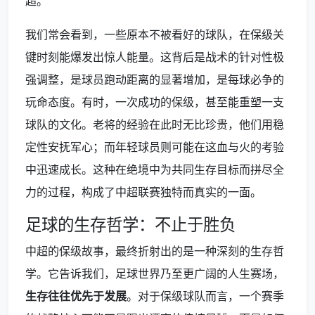
超。
我们常会看到，一些原本不被看好的球队，在保级关
键时刻能爆发出惊人能量。这背后是战术的针对性极
强调整，是球员跑动距离的显著增加，是每球必争的
玩命态度。有时，一次成功的保级，甚至能重塑一支
球队的文化。老将的经验在此时无比珍贵，他们用稳
定性安抚军心；而年轻球员则可能在这血与火的考验
中迅速成长。这种在绝境中为共同生存目标而拼尽全
力的过程，构成了中超联赛独特而真实的一面。
足球的生存哲学：不止于胜负
中超的保级故事，最终折射出的是一种深刻的生存哲
学。它告诉我们，足球世界乃至更广阔的人生赛场，
生存往往优先于发展
。对于保级球队而言，一个赛季