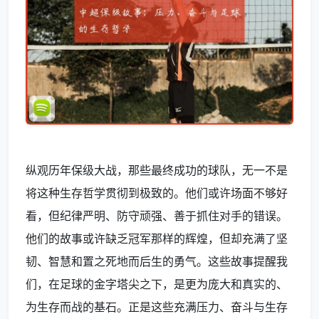
纵观历年保级大战，那些最终成功的球队，无一不是
将这种生存哲学贯彻到极致的。他们或许场面不够好
看，但纪律严明、防守顽强、善于抓住对手的错误。
他们的故事或许缺乏冠军那样的辉煌，但却充满了坚
韧、智慧和置之死地而后生的勇气。这些故事提醒我
们，在足球的金字塔尖之下，是更为庞大和真实的、
为生存而战的基石。正是这些充满压力、奋斗与生存