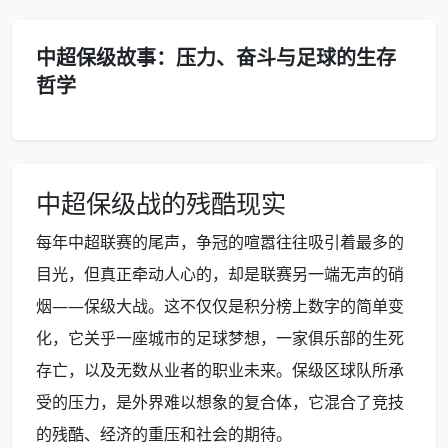
中超保级故事：压力、奋斗与足球的生存
哲学
中超保级战的残酷现实
每年中超联赛的尾声，争冠的喧嚣往往吸引着最多的
目光，但真正牵动人心的，却是联赛另一端无声的硝
烟——保级大战。这不仅仅是积分榜上数字的简单变
化，它关乎一座城市的足球梦想，一家俱乐部的生死
存亡，以及无数从业者的职业未来。保级区球队所承
受的压力，是外界难以想象的复合体，它混合了竞技
的残酷、经济的重压和社会的期待。