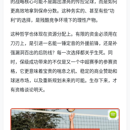
的战略核心可能不是踢出漂亮的传控足球，而是如何
更高效地拿到保命分数。这种务实的、甚至有些“功
利”的选择，是残酷竞争环境下的理性产物。
这种哲学也体现在资源分配上。有限的资金必须用在
刀刃上，是引进一名能一锤定音的外援前锋，还是补
强漏洞百出的后防线？每一次选择都关乎生死。同
时，保级成功带来的不仅是又一个中超赛季的参赛资
格，它更意味着宝贵的喘息之机、稳定的商业赞助和
球迷市场，以及重新规划未来的可能。生存下来，才
有资格谈论明天。