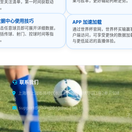
果与胜率，更好辅助判断走势。
至关注清单，第一时间获取动
。
数据中心使用技巧
APP 加速加载
击任意球员即可展开详细数据，
通过世界杯官网，世界杯买输赢
括传球、射门、控球时间等指
户端访问，可享受更快的数据加
。
与更低延迟的直播体验。
联系我们
上海市上海市鼓楼区长江路609号锦绣华庭3座2单元938
号
support@yitongtongdiao.com
子