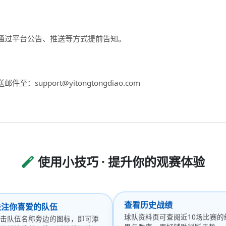
通过平台公告、推送等方式提前告知。
support@yitongtongdiao.com
使用小技巧 · 提升你的观赛体验
查看历史战绩
关注你喜爱的队伍
球队资料页可查阅近10场比赛的
击队伍名称旁边的图标，即可添