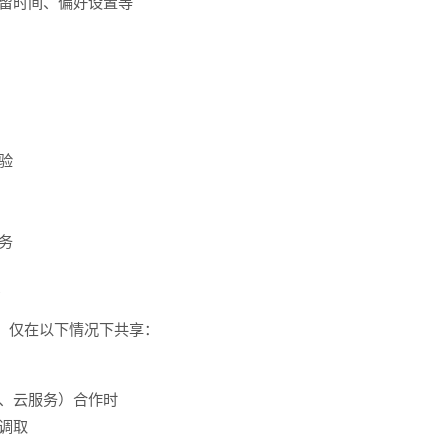
留时间、偏好设置等
验
务
，仅在以下情况下共享：
、云服务）合作时
调取