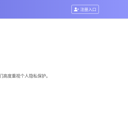
注册入口
们高度重视个人隐私保护。