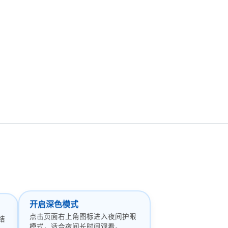
开启深色模式
点击页面右上角图标进入夜间护眼
结