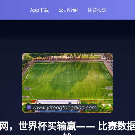
App下载
公司介绍
体育报道
网，世界杯买输赢
—— 比赛数