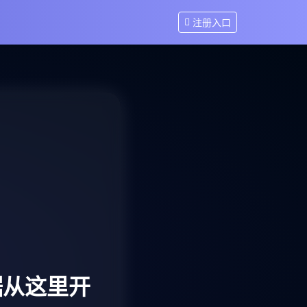
注册入口
据从这里开