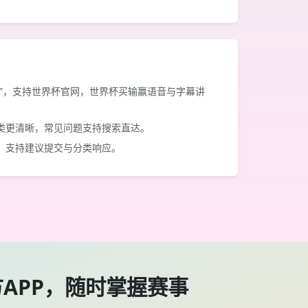
区”，支持世界杯官网，世界杯买输赢语音与字幕讲
类更清晰，常见问题支持搜索直达。
，支持建议提交与分类响应。
APP，随时掌握赛事