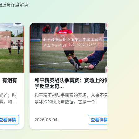
报道与深度解读
，有泪有
和平精英战队争霸赛：赛场上的化
冠军
学反应太奇...
悬念迭
光芒；呐
和平精英战队争霸赛的赛场，从来不只
在这
。和...
是冰冷的枪火与数据。它是一个...
场，灯
查看详情
2026-08-04
查看详情
2026-