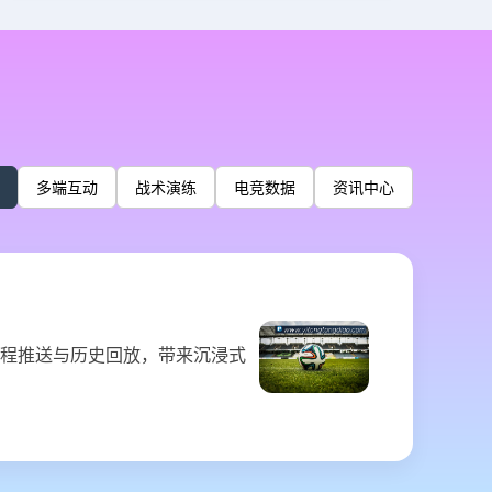
多端互动
战术演练
电竞数据
资讯中心
程推送与历史回放，带来沉浸式