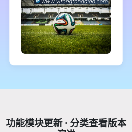
功能模块更新 · 分类查看版本