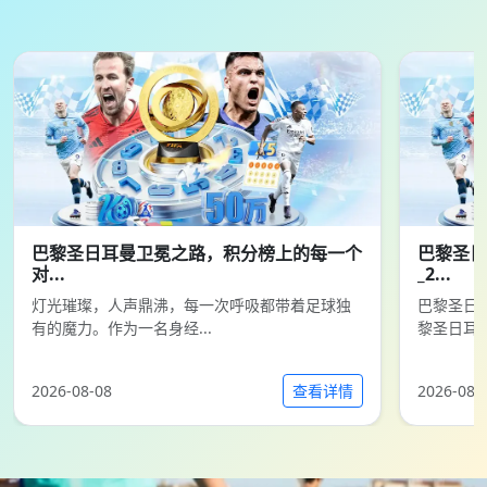
巴黎圣日耳曼卫冕之路，积分榜上的每一个
巴黎圣
对...
_2...
灯光璀璨，人声鼎沸，每一次呼吸都带着足球独
巴黎圣日
有的魔力。作为一名身经...
黎圣日耳曼
2026-08-08
查看详情
2026-08-