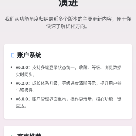
演进
我们从功能角度归纳最近多个版本的主要更新内容，便于你
快速了解优化方向。
账户系统
v6.3.0：
支持多端登录状态统一，收藏、等级、浏览数据
实时同步。
v6.2.0：
成长体系升级，等级进度清晰展示，提升用户参
与积极性。
v6.0.0：
账户管理界面重构，操作更清晰，核心功能一键
直达。