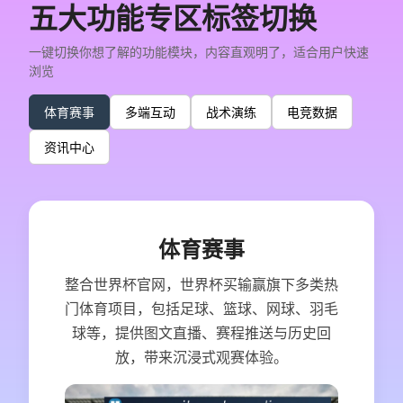
五大功能专区标签切换
一键切换你想了解的功能模块，内容直观明了，适合用户快速
浏览
体育赛事
多端互动
战术演练
电竞数据
资讯中心
体育赛事
整合世界杯官网，世界杯买输赢旗下多类热
门体育项目，包括足球、篮球、网球、羽毛
球等，提供图文直播、赛程推送与历史回
放，带来沉浸式观赛体验。