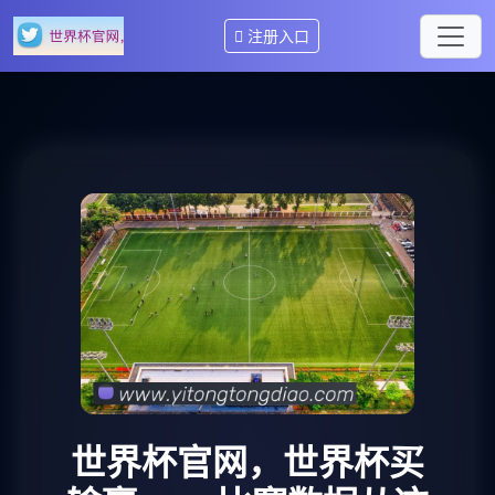
注册入口
世界杯官网，世界杯买