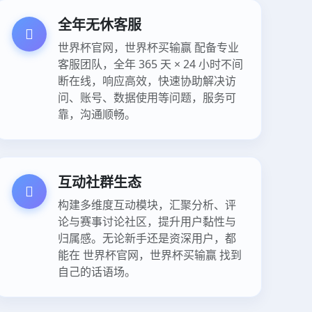
全年无休客服
世界杯官网，世界杯买输赢 配备专业
客服团队，全年 365 天 × 24 小时不间
断在线，响应高效，快速协助解决访
问、账号、数据使用等问题，服务可
靠，沟通顺畅。
互动社群生态
构建多维度互动模块，汇聚分析、评
论与赛事讨论社区，提升用户黏性与
归属感。无论新手还是资深用户，都
能在 世界杯官网，世界杯买输赢 找到
自己的话语场。