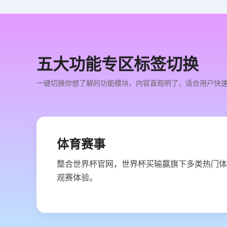
五大功能专区标签切换
一键切换你想了解的功能模块，内容直观明了，适合用户快
体育赛事
整合世界杯官网，世界杯买输赢旗下多类热门体
观赛体验。