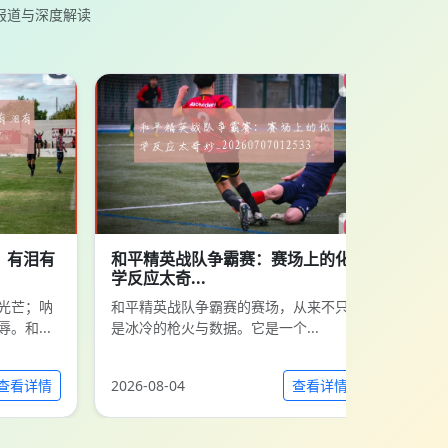
报道与深度解读
，有泪有
和平精英战队争霸赛：赛场上的化
冠军
学反应太奇...
悬念迭
光芒；呐
和平精英战队争霸赛的赛场，从来不只
在这
。和...
是冰冷的枪火与数据。它是一个...
场，灯
查看详情
2026-08-04
查看详情
2026-