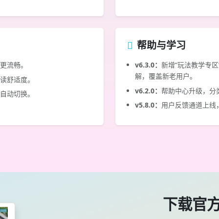
帮助与学习
更流畅。
v6.3.0：
新增“玩法教学专
解，覆盖新老用户。
读舒适度。
v6.2.0：
帮助中心升级，分
自动切换。
v5.8.0：
用户反馈通道上线
下载官方