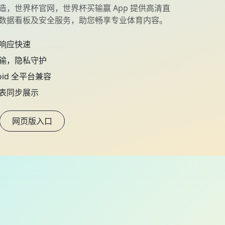
造，世界杯官网，世界杯买输赢 App 提供高清直
数据看板及安全服务，助您畅享专业体育内容。
响应快速
输，隐私守护
droid 全平台兼容
表同步展示
网页版入口