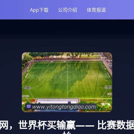
App下载
公司介绍
体育报道
网，世界杯买输赢
—— 比赛数